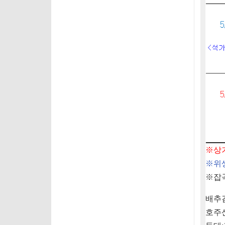
※
상
※
위
※
잡
배추
호주