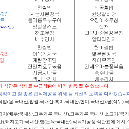
기 식단은 식재료 수급상황에 따라 변동 될 수 있습니다
.
생적이고 질 좋은 급식제공을 위해 늘 최선의 노력을 다하겠습니
곡밥
(
쌀
:
국내산
,
찹쌀
:
국내산
,
흑미
:
국내산
,
현미
:
국내산
),
팥
(
적두
):
김치
(
배추
:
국내산
,
고추가루
:
국내산
),
고추가루
:
국내산
,
소고기
(
국거
산
),
돼지고기
:
국내산
,
햄
(
돈육
:
국내산
),
식육가공품
:
식단표에 게시
,