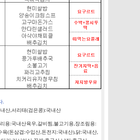
다
.
국내산
,
서리태
(
검은콩
):
국내산
리용
:
국내산육우
,
갈비찜
,
불고기용
,
장조림용
:
수육
(
돈삼겹
:
수입산
,
돈전지
:
국내산
),
닭
:
국내산
,