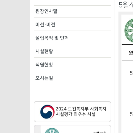
5월
원장인사말
미션·비젼
설립목적 및 연혁
시설현황
직원현황
오시는길