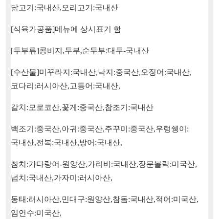
닭고기
:
국내산
,
오리고기
:
국내산
[
식육가공품
]
메뉴에 상시표기 함
[
두부류
]
콩비지
,
두부
,
순두부
:
대두
-
국내산
[
수산물
]
미꾸라지
:
국내산
,
낙지
:
중국산
,
오징어
:
국내산
,
코다리
:
러시아산
,
고등어
:
국내산
,
갈치
:
모로코산
,
꽃게
:
중국산
,
참조기
:
국내산
백조기
:
중국산
,
아귀
:
중국산
,
주꾸미
:
중국산
,
우렁쉥이
:
국내산
,
전복
:
국내산
,
방어
:
국내산
,
참치
:
가다랑어
-
원양산
,
가리비
:
국내산
,
장문볼락
:
미국산
,
넙치
:
국내산
,
가자미
:
러시아산
,
동태
:
러시아산
,
민대구
:
원양산
,
참돔
:
국내산
,
적어
:
미국산
,
임연수
:
미국산
,