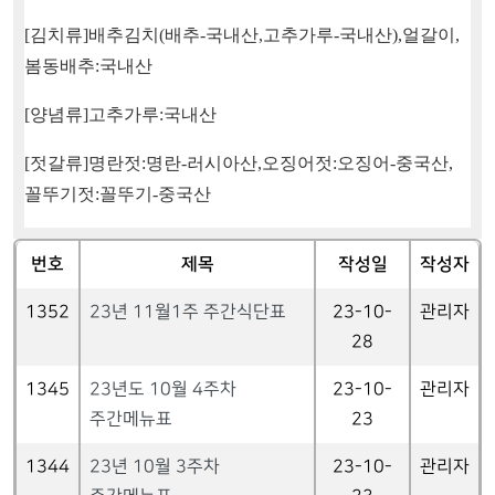
[
김치류
]
배추김치
(
배추
-
국내산
,
고추가루
-
국내산
),
얼갈이
,
봄동배추
:
국내산
[
양념류
]
고추가루
:
국내산
[
젓갈류
]
명란젓
:
명란
-
러시아산
,
오징어젓
:
오징어
-
중국산
,
꼴뚜기젓
:
꼴뚜기
-
중국산
번호
제목
작성일
작성자
1352
23년 11월1주 주간식단표
23-10-
관리자
28
1345
23년도 10월 4주차
23-10-
관리자
주간메뉴표
23
1344
23년 10월 3주차
23-10-
관리자