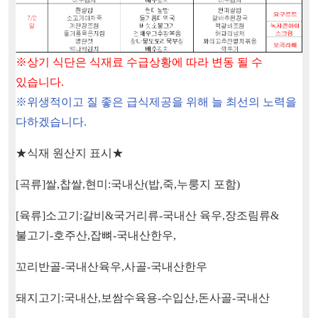
※
상기 식단은 식재료 수급상황에 따라 변동 될 수
있습니다
.
※
위생적이고 질 좋은 급식제공을 위해 늘 최선의 노력을
다하겠습니다
.
★
식재 원산지 표시
★
[
곡류
]
쌀
,
찹쌀
,
현미
:
국내산
(
밥
,
죽
,
누룽지 포함
)
[
육류
]
소고기
:
갈비
&
국거리류
-
국내산 육우
,
장조림류
&
불고기
-
호주산
,
잡뼈
-
국내산한우
,
꼬리반골
-
국내산육우
,
사골
-
국내산한우
돼지고기
:
국내산
,
보쌈수육용
-
수입산
,
돈사골
-
국내산