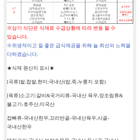
※
상기 식단은 식재료 수급상황에 따라 변동 될 수
있습니다
.
※
위생적이고 질 좋은 급식제공을 위해 늘 최선의 노력을
다하겠습니다
.
★
식재 원산지 표시
★
[
곡류
]
쌀
,
찹쌀
,
현미
:
국내산
(
밥
,
죽
,
누룽지 포함
)
[
육류
]
소고기
:
갈비
&
국거리류
-
국내산 육우
,
장조림류
&
불고기
-
호주산
,
미국산
잡뼈류
-
국내산한우
,
꼬리반골
-
국내산육우
,
사골
-
국내산한우