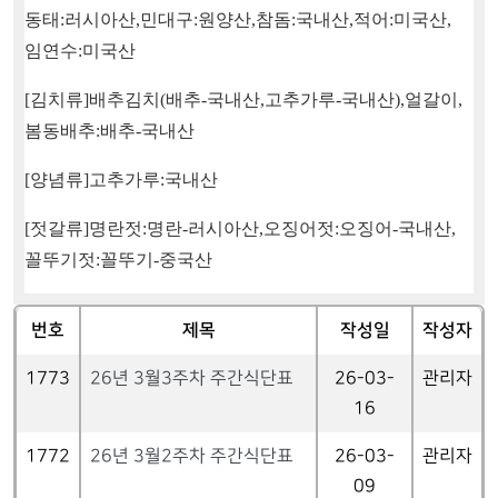
동태
:
러시아산
,
민대구
:
원양산
,
참돔
:
국내산
,
적어
:
미국산
,
임연수
:
미국산
[
김치류
]
배추김치
(
배추
-
국내산
,
고추가루
-
국내산
),
얼갈이
,
봄동배추
:
배추
-
국내산
[
양념류
]
고추가루
:
국내산
[
젓갈류
]
명란젓
:
명란
-
러시아산
,
오징어젓
:
오징어
-
국내산
,
꼴뚜기젓
:
꼴뚜기
-
중국산
번호
제목
작성일
작성자
1773
26년 3월3주차 주간식단표
26-03-
관리자
16
1772
26년 3월2주차 주간식단표
26-03-
관리자
09