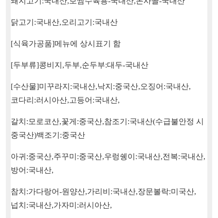
돼지고기
:
국내산
,
보쌈수육용
-
국내산
,
돈사골
-
국내산
닭고기
:
국내산
,
오리고기
:
국내산
[
식육가공품
]
메뉴에 상시표기 함
[
두부류
]
콩비지
,
두부
,
순두부
:
대두
-
국내산
[
수산물
]
미꾸라지
:
국내산
,
낙지
:
중국산
,
오징어
:
국내산
,
코다리
:
러시아산
,
고등어
:
국내산
,
갈치
:
모로코산
,
꽃게
:
중국산
,
참조기
:
국내산
(
수급불안정 시
중국산
)
백조기
:
중국산
아귀
:
중국산
,
주꾸미
:
중국산
,
우렁쉥이
:
국내산
,
전복
:
국내산
,
방어
:
국내산
,
참치
:
가다랑어
-
원양산
,
가리비
:
국내산
,
장문볼락
:
미국산
,
넙치
:
국내산
,
가자미
:
러시아산
,