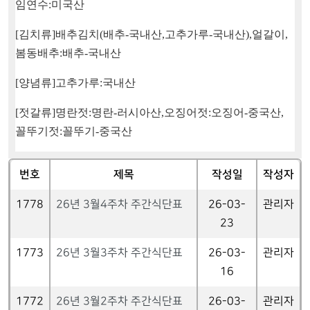
임연수
:
미국산
[
김치류
]
배추김치
(
배추
-
국내산
,
고추가루
-
국내산
),
얼갈이
,
봄동배추
:
배추
-
국내산
[
양념류
]
고추가루
:
국내산
[
젓갈류
]
명란젓
:
명란
-
러시아산
,
오징어젓
:
오징어
-중국
산
,
꼴뚜기젓
:
꼴뚜기
-
중국산
번호
제목
작성일
작성자
1778
26년 3월4주차 주간식단표
26-03-
관리자
23
1773
26년 3월3주차 주간식단표
26-03-
관리자
16
1772
26년 3월2주차 주간식단표
26-03-
관리자