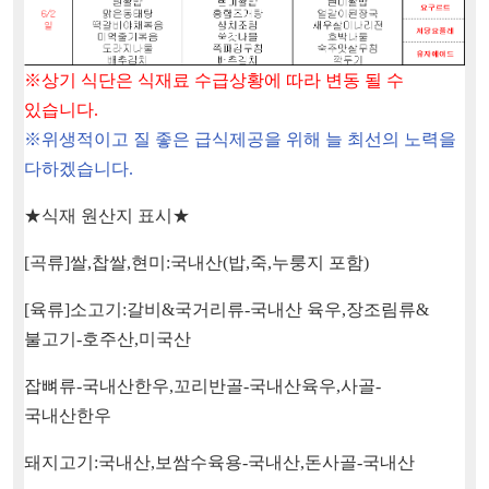
※
상기 식단은 식재료 수급상황에 따라 변동 될 수
있습니다
.
※
위생적이고 질 좋은 급식제공을 위해 늘 최선의 노력을
다하겠습니다
.
★
식재 원산지 표시
★
[
곡류
]
쌀
,
찹쌀
,
현미
:
국내산
(
밥
,
죽
,
누룽지 포함
)
[
육류
]
소고기
:
갈비
&
국거리류
-
국내산 육우
,
장조림류
&
불고기
-
호주산
,
미국산
잡뼈류
-
국내산한우
,
꼬리반골
-
국내산육우
,
사골
-
국내산한우
돼지고기
:
국내산
,
보쌈수육용
-
국내산
,
돈사골
-
국내산