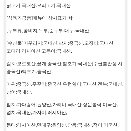
닭고기
:
국내산
,
오리고기
:
국내산
[
식육가공품
]
메뉴에 상시표기 함
[
두부류
]
콩비지
,
두부
,
순두부
:
대두
-
국내산
[
수산물
]
미꾸라지
:
국내산
,
낙지
:
중국산
,
오징어
:
국내산
,
코다리
:
러시아산
,
고등어
:
국내산
,
갈치
:
모로코산
,
꽃게
:
중국산
,
참조기
:
국내산
(
수급불안정 시
중국산
)
백조기
:
중국산
아귀
:
중국산
,
주꾸미
:
중국산
,
우렁쉥이
:
국내산
,
전복
:
국내산
,
방어
:
국내산
,
참치
:
가다랑어
-
원양산
,
가리비
:
국내산
,
장문볼락
:
미국산
,
넙치
:
국내산
,
가자미
:
러시아산
,
동태
:
러시아산
,
민대구
:
원양산
,
참돔
:
국내산
,
적어
:
미국산
,