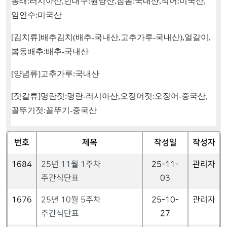
동태
:
러시아산
,
민대구
:
원양산
,
참돔
:
국내산
,
적어
:
미국산
,
임연수
:
미국산
[
김치류
]
배추김치
(
배추
-
국내산
,
고추가루
-
국내산
),
얼갈이
,
봄동배추
:
배추
-
국내산
[
양념류
]
고추가루
:
국내산
[
젓갈류
]
명란젓
:
명란
-
러시아산
,
오징어젓
:
오징어
-
중국산
,
꼴뚜기젓
:
꼴뚜기
-
중국산
번호
제목
작성일
작성자
1684
25년 11월 1주차
25-11-
관리자
주간식단표
03
1676
25년 10월 5주차
25-10-
관리자
주간식단표
27