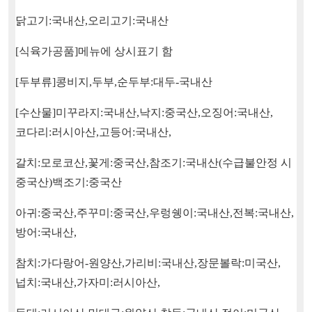
닭고기
:
국내산
,
오리고기
:
국내산
[
식육가공품
]
메뉴에 상시표기 함
[
두부류
]
콩비지
,
두부
,
순두부
:
대두
-
국내산
[
수산물
]
미꾸라지
:
국내산
,
낙지
:
중국산
,
오징어
:
국내산
,
코다리
:
러시아산
,
고등어
:
국내산
,
갈치
:
모로코산
,
꽃게
:
중국산
,
참조기
:
국내산
(
수급불안정 시
중국산
)
백조기
:
중국산
아귀
:
중국산
,
주꾸미
:
중국산
,
우렁쉥이
:
국내산
,
전복
:
국내산
,
방어
:
국내산
,
참치
:
가다랑어
-
원양산
,
가리비
:
국내산
,
장문볼락
:
미국산
,
넙치
:
국내산
,
가자미
:
러시아산
,