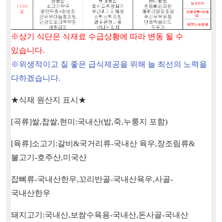
※
상기 식단은 식재료 수급상황에 따라 변동 될 수
있습니다
.
※
위생적이고 질 좋은 급식제공을 위해 늘 최선의 노력을
다하겠습니다
.
★
식재 원산지 표시
★
[
곡류
]
쌀
,
찹쌀
,
현미
:
국내산
(
밥
,
죽
,
누룽지 포함
)
[
육류
]
소고기
:
갈비
&
국거리류
-
국내산 육우
,
장조림류
&
불고기
-
호주산
,
미국산
잡뼈류
-
국내산한우
,
꼬리반골
-
국내산육우
,
사골
-
국내산한우
돼지고기
:
국내산
,
보쌈수육용
-
국내산
,
돈사골
-
국내산