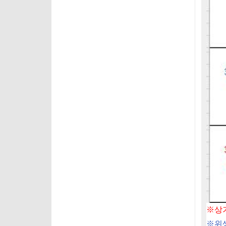
※
상
※
위