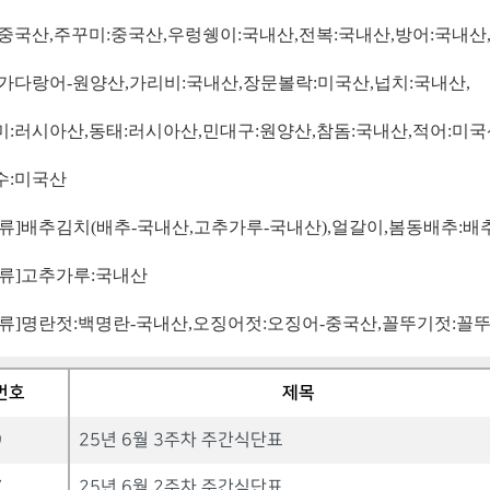
중국산
,
주꾸미
:
중국산
,
우렁쉥이
:
국내산
,
전복
:
국내산
,
방어
:
국내산
가다랑어
-
원양산
,
가리비
:
국내산
,
장문볼락
:
미국산
,
넙치
:
국내산
,
미
:
러시아산
,
동태
:
러시아산
,
민대구
:
원양산
,
참돔
:
국내산
,
적어
:
미국
수
:
미국산
류
]
배추김치
(
배추
-
국내산
,
고추가루
-
국내산
),
얼갈이
,
봄동배추
:
배
류
]
고추가루
:
국내산
류
]
명란젓
:
백명란
-
국내산
,
오징어젓
:
오징어
-
중국산
,
꼴뚜기젓
:
꼴
번호
제목
9
25년 6월 3주차 주간식단표
7
25년 6월 2주차 주간식단표