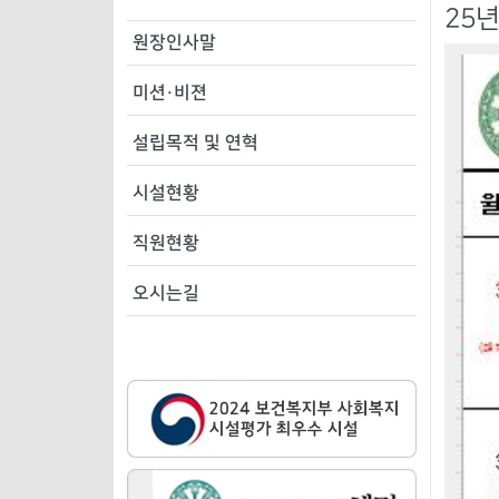
25
원장인사말
미션·비젼
설립목적 및 연혁
시설현황
직원현황
오시는길