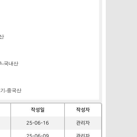
,
산
추
-
국내산
뚜기
-
중국산
작성일
작성자
25-06-16
관리자
25-06-09
관리자