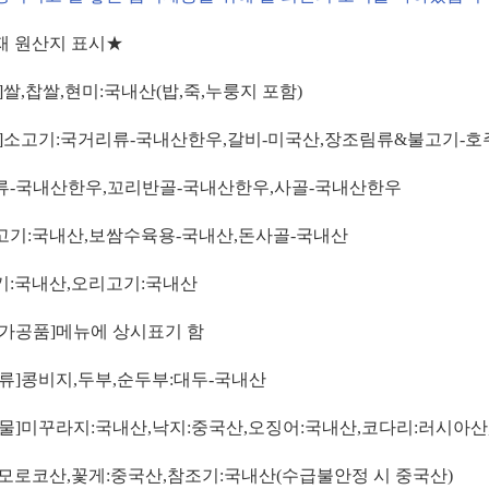
재 원산지 표시
★
]
쌀
,
찹쌀
,
현미
:
국내산
(
밥
,
죽
,
누룽지 포함
)
]
소고기
:
국거리류
-
국내산한우
,
갈비
-
미국산
,
장조림류
&
불고기
-
호
류
-
국내산한우
,
꼬리반골
-
국내산한우
,
사골
-
국내산한우
고기
:
국내산
,
보쌈수육용
-
국내산
,
돈사골
-
국내산
기
:
국내산
,
오리고기
:
국내산
가공품
]
메뉴에 상시표기 함
류
]
콩비지
,
두부
,
순두부
:
대두
-
국내산
물
]
미꾸라지
:
국내산
,
낙지
:
중국산
,
오징어
:
국내산
,
코다리
:
러시아산
모로코산
,
꽃게
:
중국산
,
참조기
:
국내산
(
수급불안정 시 중국산
)