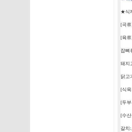
★
식
[
곡류
[
육류
잡뼈
돼지
닭고
[
식육
[
두부
[
수산
갈치
: