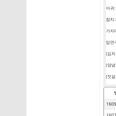
아귀
:
참치
:
가자
임연
[
김치
[
양념
[
젓갈
160
160