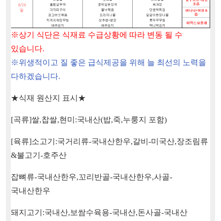
※
상기 식단은 식재료 수급상황에 따라 변동 될 수
있습니다
.
※
위생적이고 질 좋은 급식제공을 위해 늘 최선의 노력을
다하겠습니다
.
★
식재 원산지 표시
★
[
곡류
]
쌀
,
찹쌀
,
현미
:
국내산
(
밥
,
죽
,
누룽지 포함
)
[
육류
]
소고기
:
국거리류
-
국내산한우
,
갈비
-
미국산
,
장조림류
&
불고기
-
호주산
잡뼈류
-
국내산한우
,
꼬리반골
-
국내산한우
,
사골
-
국내산한우
돼지고기
:
국내산
,
보쌈수육용
-
국내산
,
돈사골
-
국내산