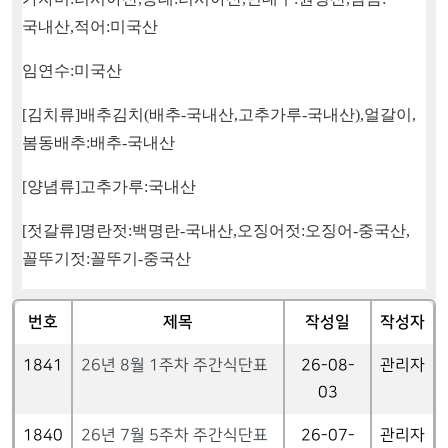
국내산
,
적어
:
미국산
임연수
:
미국산
[
김치류
]
배추김치
(
배추
-
국내산
,
고추가루
-
국내산
),
얼갈이
,
봄동배추
:
배추
-
국내산
[
양념류
]
고추가루
:
국내산
[
젓갈류
]
명란젓
:
백명란
-
국내산
,
오징어젓
:
오징어
-
중국산
,
꼴뚜기젓
:
꼴뚜기
-
중국산
번호
제목
작성일
작성자
1841
26년 8월 1주차 주간식단표
26-08-
관리자
03
1840
26년 7월 5주차 주간식단표
26-07-
관리자