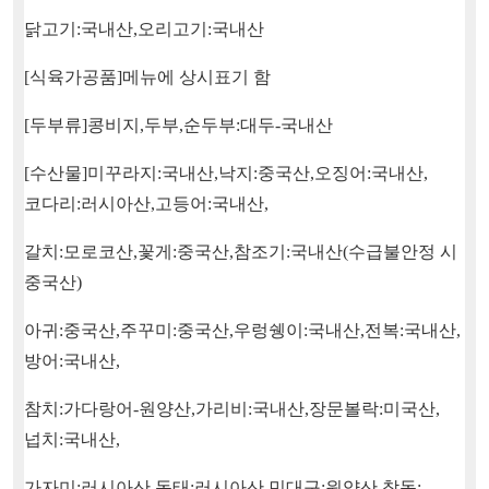
닭고기
:
국내산
,
오리고기
:
국내산
[
식육가공품
]
메뉴에 상시표기 함
[
두부류
]
콩비지
,
두부
,
순두부
:
대두
-
국내산
[
수산물
]
미꾸라지
:
국내산
,
낙지
:
중국산
,
오징어
:
국내산
,
코다리
:
러시아산
,
고등어
:
국내산
,
갈치
:
모로코산
,
꽃게
:
중국산
,
참조기
:
국내산
(
수급불안정 시
중국산
)
아귀
:
중국산
,
주꾸미
:
중국산
,
우렁쉥이
:
국내산
,
전복
:
국내산
,
방어
:
국내산
,
참치
:
가다랑어
-
원양산
,
가리비
:
국내산
,
장문볼락
:
미국산
,
넙치
:
국내산
,
가자미
:
러시아산
,
동태
:
러시아산
,
민대구
:
원양산
,
참돔
: