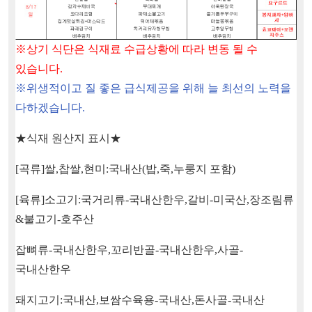
※
상기 식단은 식재료 수급상황에 따라 변동 될 수
있습니다
.
※
위생적이고 질 좋은 급식제공을 위해 늘 최선의 노력을
다하겠습니다
.
★
식재 원산지 표시
★
[
곡류
]
쌀
,
찹쌀
,
현미
:
국내산
(
밥
,
죽
,
누룽지 포함
)
[
육류
]
소고기
:
국거리류
-
국내산한우
,
갈비
-
미국산
,
장조림류
&
불고기
-
호주산
잡뼈류
-
국내산한우
,
꼬리반골
-
국내산한우
,
사골
-
국내산한우
돼지고기
:
국내산
,
보쌈수육용
-
국내산
,
돈사골
-
국내산