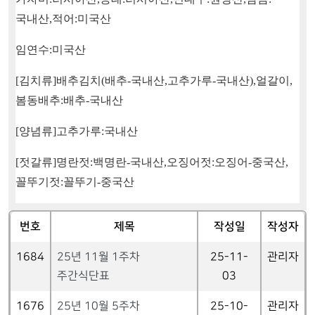
국내산
,
적어
:
미국산
임연수
:
미국산
[
김치류
]
배추김치
(
배추
-
국내산
,
고추가루
-
국내산
),
얼갈이
,
봄동배추
:
배추
-
국내산
[
양념류
]
고추가루
:
국내산
[
젓갈류
]
명란젓
:
백명란
-
국내산
,
오징어젓
:
오징어
-
중국산
,
꼴뚜기젓
:
꼴뚜기
-
중국산
번호
제목
작성일
작성자
1684
25년 11월 1주차
25-11-
관리자
주간식단표
03
1676
25년 10월 5주차
25-10-
관리자