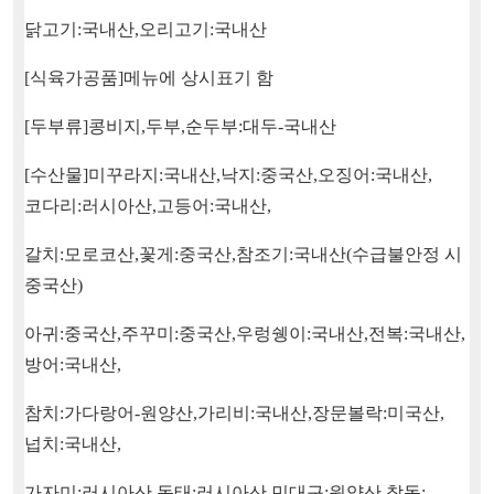
닭고기
:
국내산
,
오리고기
:
국내산
[
식육가공품
]
메뉴에 상시표기 함
[
두부류
]
콩비지
,
두부
,
순두부
:
대두
-
국내산
[
수산물
]
미꾸라지
:
국내산
,
낙지
:
중국산
,
오징어
:
국내산
,
코다리
:
러시아산
,
고등어
:
국내산
,
갈치
:
모로코산
,
꽃게
:
중국산
,
참조기
:
국내산
(
수급불안정 시
중국산
)
아귀
:
중국산
,
주꾸미
:
중국산
,
우렁쉥이
:
국내산
,
전복
:
국내산
,
방어
:
국내산
,
참치
:
가다랑어
-
원양산
,
가리비
:
국내산
,
장문볼락
:
미국산
,
넙치
:
국내산
,
가자미
:
러시아산
,
동태
:
러시아산
,
민대구
:
원양산
,
참돔
: