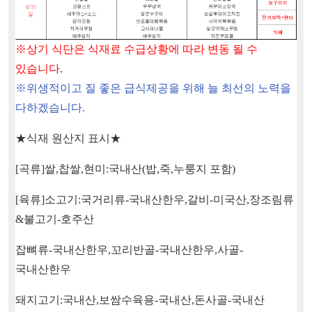
※
상기 식단은 식재료 수급상황에 따라 변동 될 수
있습니다
.
※
위생적이고 질 좋은 급식제공을 위해 늘 최선의 노력을
다하겠습니다
.
★
식재 원산지 표시
★
[
곡류
]
쌀
,
찹쌀
,
현미
:
국내산
(
밥
,
죽
,
누룽지 포함
)
[
육류
]
소고기
:
국거리류
-
국내산한우
,
갈비
-
미국산
,
장조림류
&
불고기
-
호주산
잡뼈류
-
국내산한우
,
꼬리반골
-
국내산한우
,
사골
-
국내산한우
돼지고기
:
국내산
,
보쌈수육용
-
국내산
,
돈사골
-
국내산