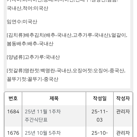
국내산
,
적어
:
미국산
임연수
:
미국산
[
김치류
]
배추김치
(
배추
-
국내산
,
고추가루
-
국내산
),
얼갈이
,
봄동배추
:
배추
-
국내산
[
양념류
]
고추가루
:
국내산
[
젓갈류
]
명란젓
:
백명란
-
국내산
,
오징어젓
:
오징어
-
중국산
,
꼴뚜기젓
:
꼴뚜기
-
중국산
번호
제목
작성일
작성자
1684
25년 11월 1주차
25-11-
관리자
주간식단표
03
1676
25년 10월 5주차
25-10-
관리자