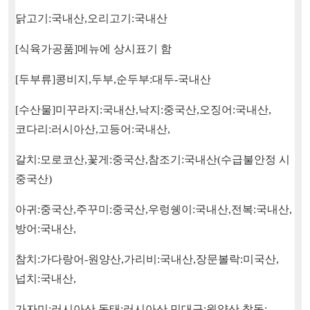
닭고기
:
국내산
,
오리고기
:
국내산
[
식육가공품
]
메뉴에 상시표기 함
[
두부류
]
콩비지
,
두부
,
순두부
:
대두
-
국내산
[
수산물
]
미꾸라지
:
국내산
,
낙지
:
중국산
,
오징어
:
국내산
,
코다리
:
러시아산
,
고등어
:
국내산
,
갈치
:
모로코산
,
꽃게
:
중국산
,
참조기
:
국내산
(
수급불안정 시
중국산
)
아귀
:
중국산
,
주꾸미
:
중국산
,
우렁쉥이
:
국내산
,
전복
:
국내산
,
방어
:
국내산
,
참치
:
가다랑어
-
원양산
,
가리비
:
국내산
,
장문볼락
:
미국산
,
넙치
:
국내산
,
가자미
:
러시아산
,
동태
:
러시아산
,
민대구
:
원양산
,
참돔
: