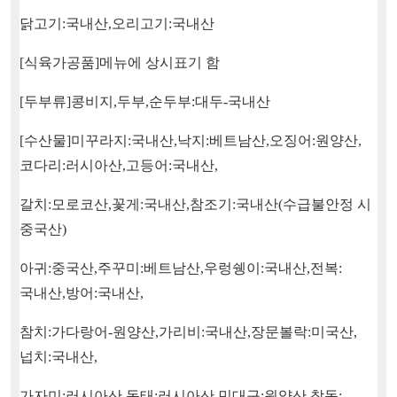
닭고기
:
국내산
,
오리고기
:
국내산
[
식육가공품
]
메뉴에 상시표기 함
[
두부류
]
콩비지
,
두부
,
순두부
:
대두
-
국내산
[
수산물
]
미꾸라지
:
국내산
,
낙지
:
베트남산
,
오징어
:
원양산
,
코다리
:
러시아산
,
고등어
:
국내산
,
갈치
:
모로코산
,
꽃게
:
국내산
,
참조기
:
국내산
(
수급불안정 시
중국산
)
아귀
:
중국산
,
주꾸미
:
베트남산
,
우렁쉥이
:
국내산
,
전복
:
국내산
,
방어
:
국내산
,
참치
:
가다랑어
-
원양산
,
가리비
:
국내산
,
장문볼락
:
미국산
,
넙치
:
국내산
,
가자미
:
러시아산
,
동태
:
러시아산
,
민대구
:
원양산
,
참돔
: