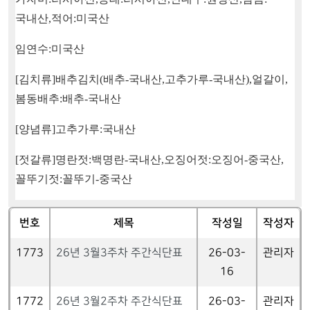
국내산
,
적어
:
미국산
임연수
:
미국산
[
김치류
]
배추김치
(
배추
-
국내산
,
고추가루
-
국내산
),
얼갈이
,
봄동배추
:
배추
-
국내산
[
양념류
]
고추가루
:
국내산
[
젓갈류
]
명란젓
:
백명란
-
국내산
,
오징어젓
:
오징어
-
중국산
,
꼴뚜기젓
:
꼴뚜기
-
중국산
번호
제목
작성일
작성자
1773
26년 3월3주차 주간식단표
26-03-
관리자
16
1772
26년 3월2주차 주간식단표
26-03-
관리자