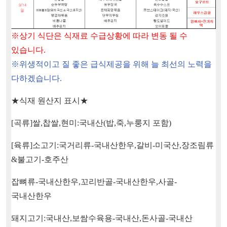
※
상기 식단은 식재료 수급상황에 따라 변동 될 수
있습니다
.
※
위생적이고 질 좋은 급식제공을 위해 늘 최선의 노력을
다하겠습니다
.
★
식재 원산지 표시
★
[
곡류
]
쌀
,
찹쌀
,
현미
:
국내산
(
밥
,
죽
,
누룽지 포함
)
[
육류
]
소고기
:
국거리류
-
국내산한우
,
갈비
-
미국산
,
장조림류
&
불고기
-
호주산
잡뼈류
-
국내산한우
,
꼬리반골
-
국내산한우
,
사골
-
국내산한우
돼지고기
:
국내산
,
보쌈수육용
-
국내산
,
돈사골
-
국내산