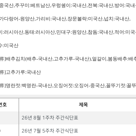
중국산
,
주꾸미
:
베트남산
,
우렁쉥이
:
국내산
,
전복
:
국내산
,
방어
:
국내
가다랑어
-
원양산
,
가리비
:
국내산
,
장문볼락
:
미국산
,
넙치
:
국내산
,
미
:
러시아산
,
동태
:
러시아산
,
민대구
:
원양산
,
참돔
:
국내산
,
적어
:
미국
수
:
미국산
류
]
배추김치
(
배추
-
국내산
,
고추가루
-
국내산
),
얼갈이
,
봄동배추
:
배
류
]
고추가루
:
국내산
류
]
명란젓
:
백명란
-
국내산
,
오징어젓
:
오징어
-
중국산
,
꼴뚜기젓
:
꼴
번호
제목
1
26년 8월 1주차 주간식단표
0
26년 7월 5주차 주간식단표