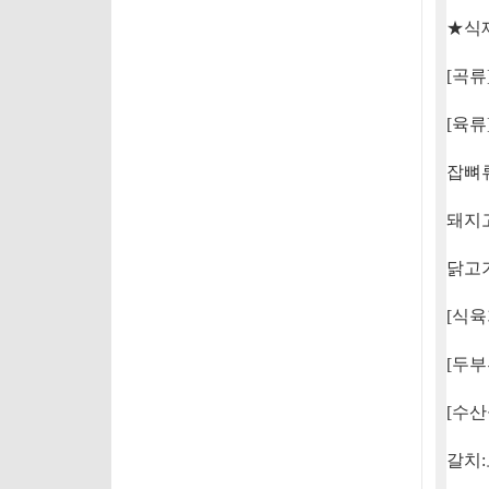
★
식
[
곡류
[
육류
잡뼈
돼지
닭고
[
식육
[
두부
[
수산
갈치
: