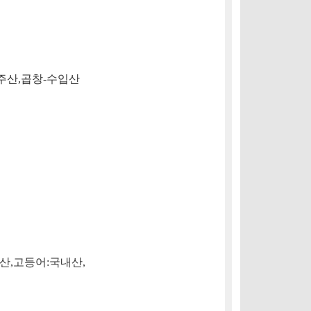
주산
,
곱창
-
수입산
산
,
고등어
:
국내산
,