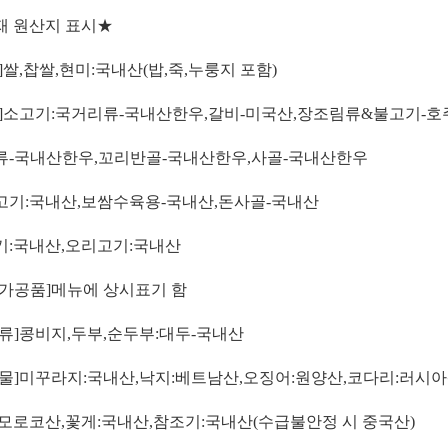
재 원산지 표시
★
]
쌀
,
찹쌀
,
현미
:
국내산
(
밥
,
죽
,
누룽지 포함
)
]
소고기
:
국거리류
-
국내산한우
,
갈비
-
미국산
,
장조림류
&
불고기
-
호
류
-
국내산한우
,
꼬리반골
-
국내산한우
,
사골
-
국내산한우
고기
:
국내산
,
보쌈수육용
-
국내산
,
돈사골
-
국내산
기
:
국내산
,
오리고기
:
국내산
가공품
]
메뉴에 상시표기 함
류
]
콩비지
,
두부
,
순두부
:
대두
-
국내산
물
]
미꾸라지
:
국내산
,
낙지
:
베트남산
,
오징어
:
원양산
,
코다리
:
러시아
모로코산
,
꽃게
:
국내산
,
참조기
:
국내산
(
수급불안정 시 중국산
)