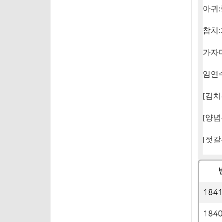
아귀
:
참치
:
가자
임연
[
김치
[
양념
[
젓갈
184
184