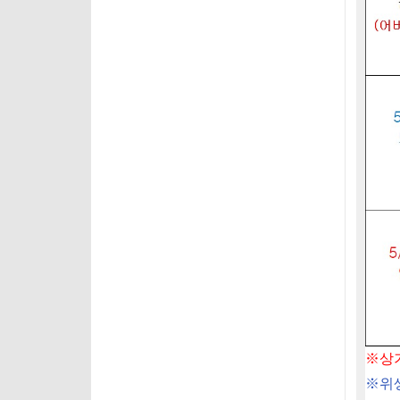
※
상
※
위