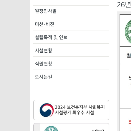
26
원장인사말
미션·비젼
설립목적 및 연혁
시설현황
직원현황
오시는길